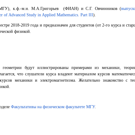
(МГУ), к.ф.-м.н. М.А.Григорьев (ФИАН) и С.Г. Овчинников (
выпуск
of Advanced Study in Applied Mathematics. Part III
).
стре 2018-2019 года и предназначен для студентов (от 2-го курса и стар
ической физикой.
 геометрии будут иллюстрированы примерами из механики, теори
лагается, что слушатели курса владеют материалом курсов математичес
курсов механики и электромагнетизма. Желательно знакомство с тео
микой.
азделе
Факультативы на физическом факультете МГУ
.