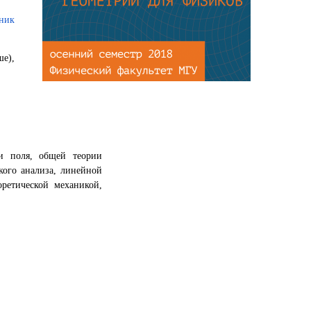
ник
ше),
и поля, общей теории
кого анализа, линейной
ретической механикой,