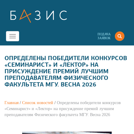
ПОДАЧА
Toggle
ЗАЯВОК
navigation
ОПРЕДЕЛЕНЫ ПОБЕДИТЕЛИ КОНКУРСОВ
«СЕМИНАРИСТ» И «ЛЕКТОР» НА
ПРИСУЖДЕНИЕ ПРЕМИЙ ЛУЧШИМ
ПРЕПОДАВАТЕЛЯМ ФИЗИЧЕСКОГО
ФАКУЛЬТЕТА МГУ. ВЕСНА 2026
Главная
/
Список новостей
/
Определены победители конкурсов
«Семинарист» и «Лектор» на присуждение премий лучшим
преподавателям Физического факультета МГУ. Весна 2026