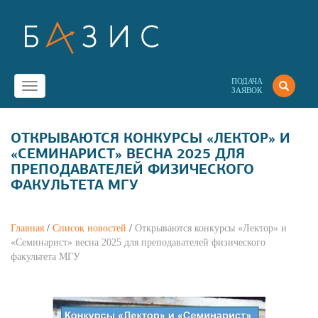
ПОДАЧА
Toggle
ЗАЯВОК
navigation
ОТКРЫВАЮТСЯ КОНКУРСЫ «ЛЕКТОР» И
«СЕМИНАРИСТ» ВЕСНА 2025 ДЛЯ
ПРЕПОДАВАТЕЛЕЙ ФИЗИЧЕСКОГО
ФАКУЛЬТЕТА МГУ
Главная
/
Список новостей
/
Открываются конкурсы «Лектор» и
«Семинарист» весна 2025 для преподавателей физического
факультета МГУ