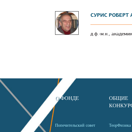
СУРИС РОБЕРТ
д.ф.-м.н., академ
О ФОНДЕ
ОБЩИЕ
КОНКУР
Попечительский совет
ТеорФизика