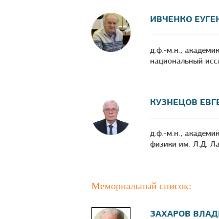
ИВЧЕНКО ЕУГЕ
д.ф.-м.н., академ
национальный иссл
КУЗНЕЦОВ ЕВГ
д.ф.-м.н., академ
физики им. Л.Д. Л
Мемориальный список:
ЗАХАРОВ ВЛАД