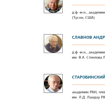
д.ф.-м.н., академи
(Тусон, США)
СЛАВНОВ АНДР
д.ф.-м.н., академ
им. В.А. Стеклова 
СТАРОБИНСКИЙ
академик РАН, чле
им. Л.Д. Ландау Р