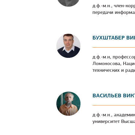
д.ф.-м.н., член-к
передачи информа
БУХШТАБЕР ВИ
д.ф.-м.н, професс
Ломоносова, Наци
технических и рад
ВАСИЛЬЕВ ВИК
д.ф.-м.н., академ
университет Высш