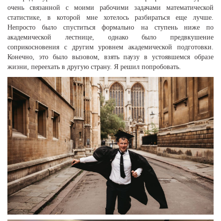
очень связанной с моими рабочими задачами математической
статистике, в которой мне хотелось разбираться еще лучше.
Непросто было спуститься формально на ступень ниже по
академической лестнице, однако было предвкушение
соприкосновения с другим уровнем академической подготовки.
Конечно, это было вызовом, взять паузу в устоявшемся образе
жизни, переехать в другую страну. Я решил попробовать.