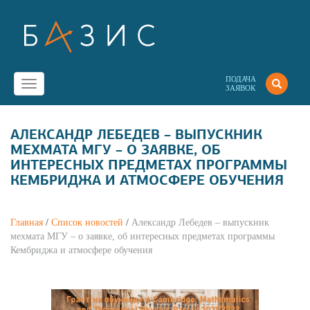
ПОДАЧА
Toggle
ЗАЯВОК
navigation
АЛЕКСАНДР ЛЕБЕДЕВ – ВЫПУСКНИК
МЕХМАТА МГУ – О ЗАЯВКЕ, ОБ
ИНТЕРЕСНЫХ ПРЕДМЕТАХ ПРОГРАММЫ
КЕМБРИДЖА И АТМОСФЕРЕ ОБУЧЕНИЯ
Главная
/
Список новостей
/
Александр Лебедев – выпускник
мехмата МГУ – о заявке, об интересных предметах программы
Кембриджа и атмосфере обучения