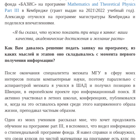
фонда «БАЗИС» на программе
Mathematics and Theoretical Physics
Part III
в Кембридже (грант выдан на 2021\2022 учебный год).
Александр отучился на программе магистратуры Кембриджа и
поделился впечатлениями.
«Я бы сказал, что нужно показать три вещи в заявке: ваши
качества, академические достижения и желание расти»
Как Вам давалось решение подать заявку на программу, из
каких мыслей и этапов оно складывалось с момента первого
получения информации?
После окончания специалитета мехмата МГУ в сферу моих
интересов попали компьютерные науки, поэтому параллельно с
аспирантурой мехмата я учился в ШАД и получил позицию в
Швеции, в европейском проекте про информационный поиск. Я
активно участвовал в летних школах, конференциях, публиковался
и, когда на это оставалось время среди этого напряженного образа
жизни, преподавал частным образом.
Один из моих учеников рассказал мне, что хочет продолжить
обучение на программе part III, я вспомнил, что видел информацию
о стипендиальной программе фонда. Я навел справки и обнаружил,
что среди курсов по чистой математике на программе есть курс по