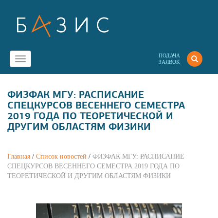
ПОДАЧА
Toggle
ЗАЯВОК
navigation
ФИЗФАК МГУ: РАСПИСАНИЕ
СПЕЦКУРСОВ ВЕСЕННЕГО СЕМЕСТРА
2019 ГОДА ПО ТЕОРЕТИЧЕСКОЙ И
ДРУГИМ ОБЛАСТЯМ ФИЗИКИ
Главная
/
Список новостей
/
ФИЗФАК МГУ: РАСПИСАНИЕ
СПЕЦКУРСОВ ВЕСЕННЕГО СЕМЕСТРА 2019 ГОДА ПО
ТЕОРЕТИЧЕСКОЙ И ДРУГИМ ОБЛАСТЯМ ФИЗИКИ