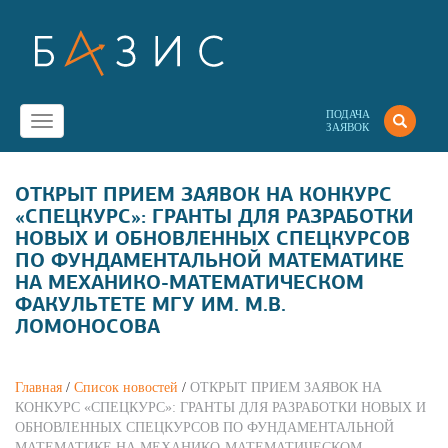
ПОДАЧА
Toggle
ЗАЯВОК
navigation
ОТКРЫТ ПРИЕМ ЗАЯВОК НА КОНКУРС
«СПЕЦКУРС»: ГРАНТЫ ДЛЯ РАЗРАБОТКИ
НОВЫХ И ОБНОВЛЕННЫХ СПЕЦКУРСОВ
ПО ФУНДАМЕНТАЛЬНОЙ МАТЕМАТИКЕ
НА МЕХАНИКО-МАТЕМАТИЧЕСКОМ
ФАКУЛЬТЕТЕ МГУ ИМ. М.В.
ЛОМОНОСОВА
Главная
/
Список новостей
/
ОТКРЫТ ПРИЕМ ЗАЯВОК НА
КОНКУРС «СПЕЦКУРС»: ГРАНТЫ ДЛЯ РАЗРАБОТКИ НОВЫХ И
ОБНОВЛЕННЫХ СПЕЦКУРСОВ ПО ФУНДАМЕНТАЛЬНОЙ
МАТЕМАТИКЕ НА МЕХАНИКО-МАТЕМАТИЧЕСКОМ