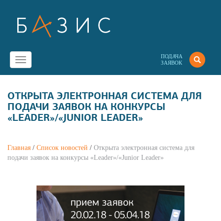
ПОДАЧА
Toggle
ЗАЯВОК
navigation
ОТКРЫТА ЭЛЕКТРОННАЯ СИСТЕМА ДЛЯ
ПОДАЧИ ЗАЯВОК НА КОНКУРСЫ
«LEADER»/«JUNIOR LEADER»
Главная
/
Список новостей
/
Открыта электронная система для
подачи заявок на конкурсы «Leader»/«Junior Leader»