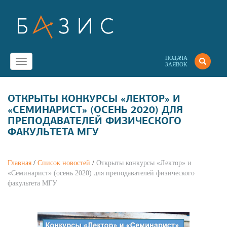
ПОДАЧА
Toggle
ЗАЯВОК
navigation
ОТКРЫТЫ КОНКУРСЫ «ЛЕКТОР» И
«СЕМИНАРИСТ» (ОСЕНЬ 2020) ДЛЯ
ПРЕПОДАВАТЕЛЕЙ ФИЗИЧЕСКОГО
ФАКУЛЬТЕТА МГУ
Главная
/
Список новостей
/
Открыты конкурсы «Лектор» и
«Семинарист» (осень 2020) для преподавателей физического
факультета МГУ