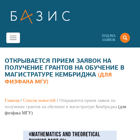
ПОДАЧА
Toggle
ЗАЯВОК
navigation
ОТКРЫВАЕТСЯ ПРИЕМ ЗАЯВОК НА
ПОЛУЧЕНИЕ ГРАНТОВ НА ОБУЧЕНИЕ В
МАГИСТРАТУРЕ КЕМБРИДЖА
(ДЛЯ
ФИЗФАКА МГУ)
Главная
/
Список новостей
/
Открывается прием заявок на
получение грантов на обучение в магистратуре Кембриджа
(для
физфака МГУ)