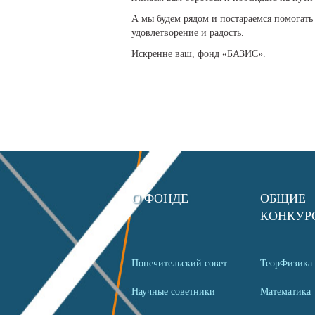
А мы будем рядом и постараемся помогать
удовлетворение и радость.
Искренне ваш, фонд «БАЗИС».
О ФОНДЕ
ОБЩИЕ
КОНКУР
Попечительский совет
ТеорФизика
Научные советники
Математика