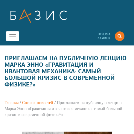
ПОДАЧА
Toggle
ЗАЯВОК
navigation
ПРИГЛАШАЕМ НА ПУБЛИЧНУЮ ЛЕКЦИЮ
МАРКА ЭННО «ГРАВИТАЦИЯ И
КВАНТОВАЯ МЕХАНИКА: САМЫЙ
БОЛЬШОЙ КРИЗИС В СОВРЕМЕННОЙ
ФИЗИКЕ?»
Главная
/
Список новостей
/
Приглашаем на публичную лекцию
Марка Энно «Гравитация и квантовая механика: самый большой
кризис в современной физике?»