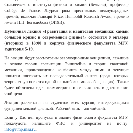
Сольвеевского института физики и химии (Бельгия), профессор
Collège de France. Лауреат ряда престижных международных
премий, включая Francqui Prize, Humboldt Research Award, премию
имени Н.Н. Боголюбова (ОИЯИ).
Публичная лекция «Гравитация и квантовая механика: самый
большой кризис в современной физике?» состоится 8 октября
(вторник) в 18:00 в корпусе физического факультета МГУ,
аудитория 5-19.
На лекции будут рассмотрены революционные концепции, лежащие
в основе теории гравитации Эйнштейна и теории квантовой
механики, происхождение конфликта между ними и текущие
попытки построить их последовательный синтез (среди которых
теория струн остается одной из наиболее многообещающих). Также
будет объяснена идея «симметрии» и ее важность в достижении
этой цели.
Лекция рассчитана на студентов всех курсов, интересующихся
фундаментальной физикой. Рабочий язык - английский.
Если у Вас нет пропуска в здание физического факультета МГУ,
пожалуйста, напишите ФИО и университет на почту:
info@itmp.msu.ru
.