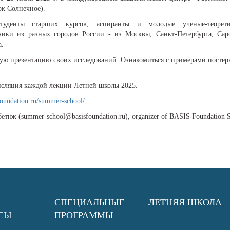
ок Солнечное).
уденты старших курсов, аспиранты и молодые ученые-теорети
ики из разных городов России - из Москвы, Санкт-Петербурга, Саро
а.
ую презентацию своих исследований. Ознакомиться с примерами посте
ансляция каждой лекции Летней школы 2025.
-foundation.ru/summer-school/
.
етюк (summer-school@basisfoundation.ru), organizer of BASIS Foundation
СПЕЦИАЛЬНЫЕ
ЛЕТНЯЯ ШКОЛА
СЫ
ПРОГРАММЫ