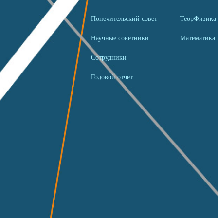
Попечительский совет
ТеорФизика
Научные советники
Математика
Сотрудники
Годовой отчет