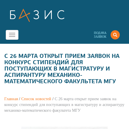
ПОДАЧА
Toggle
ЗАЯВОК
navigation
С 26 МАРТА ОТКРЫТ ПРИЕМ ЗАЯВОК НА
КОНКУРС СТИПЕНДИЙ ДЛЯ
ПОСТУПАЮЩИХ В МАГИСТРАТУРУ И
АСПИРАНТУРУ МЕХАНИКО-
МАТЕМАТИЧЕСКОГО ФАКУЛЬТЕТА МГУ
Главная
/
Список новостей
/
С 26 марта открыт прием заявок на
конкурс стипендий для поступающих в магистратуру и аспирантуру
механико-математического факультета МГУ