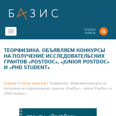
ПОДАЧА
Toggle
ЗАЯВОК
navigation
ТЕОРФИЗИКА: ОБЪЯВЛЯЕМ КОНКУРСЫ
НА ПОЛУЧЕНИЕ ИССЛЕДОВАТЕЛЬСКИХ
ГРАНТОВ «POSTDOC», «JUNIOR POSTDOC»
И «PHD STUDENT»
Главная
/
Список новостей
/
Теорфизика: объявляем конкурсы на
получение исследовательских грантов «PostDoc», «Junior PostDoc» и
«PhD Student»