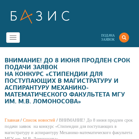
ПОДАЧА
Toggle
ЗАЯВОК
navigation
ВНИМАНИЕ! ДО 8 ИЮНЯ ПРОДЛЕН СРОК
ПОДАЧИ ЗАЯВОК
НА КОНКУРС «СТИПЕНДИИ ДЛЯ
ПОСТУПАЮЩИХ В МАГИСТРАТУРУ И
АСПИРАНТУРУ МЕХАНИКО-
МАТЕМАТИЧЕСКОГО ФАКУЛЬТЕТА МГУ
ИМ. М.В. ЛОМОНОСОВА»
Главная
/
Список новостей
/
ВНИМАНИЕ! До 8 июня продлен срок
подачи заявок на конкурс «Стипендии для поступающих в
магистратуру и аспирантуру Механико-математического факультета
МГУ им. М.В. Ломоносова»