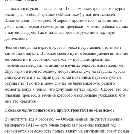
Заниматься наукой я начал рано. В первом семестре первого курса
семинары по общей физике («Механика») у нас вел Алексей
Владимирович Тимофеев. Я хорошо проявил себя на занятиях, и
уже в конце первого семестра он предложил мне попробовать силы
в научной задаче. Так и началось мое погружение в научную
деятельность.
Честно говоря, на первом курсе я плохо представлял, что значит
заниматься наукой. В начале своего пути я больше уделял внимание
методологии и освоению навыков — программированию,
численным методам, написанию научных текстов, выступлениям.
Вкус науки я по-настоящему почувствовал уже на старших курсах
университета и в аспирантуре, когда появились первые научные
результаты. Так что в моем случае не было какого-то резкого
момента, когда я понял, что хочу заниматься наукой. Скорее, это был
плавный процесс, в течение которого я все больше убеждался, что
мне это нравится.
Сколько было попыток на других грантах (не «Базиса»)?
В институте, где я работаю, — Объединённый институт высоких
температур РАН — есть очень хорошая практика: каждый год
открывается возможность подать заявку на внутренний грант фонда