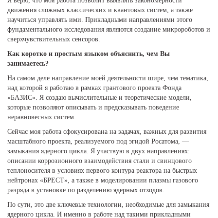
Я верю, что моя работа позволит выявлять закономерности
движения сложных классических и квантовых систем, а также
научиться управлять ими. Прикладными направлениями этого
фундаментального исследования являются создание микророботов и
сверхчувствительных сенсоров.
Как коротко и простым языком объяснить, чем Вы
занимаетесь?
На самом деле направление моей деятельности шире, чем тематика,
над которой я работаю в рамках грантового проекта Фонда
«БАЗИС». Я создаю вычислительные и теоретические модели,
которые позволяют описывать и предсказывать поведение
неравновесных систем.
Сейчас моя работа сфокусирована на задачах, важных для развития
масштабного проекта, реализуемого под эгидой Росатома, —
замыкания ядерного цикла. Я участвую в двух направлениях:
описании коррозионного взаимодействия стали и свинцового
теплоносителя в условиях первого контура реактора на быстрых
нейтронах «БРЕСТ», а также в моделировании плазмы газового
разряда в установке по разделению ядерных отходов.
По сути, это две ключевые технологии, необходимые для замыкания
ядерного цикла. И именно в работе над такими прикладными