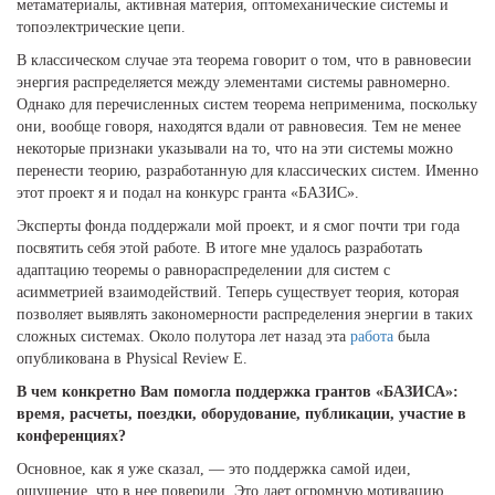
метаматериалы, активная материя, оптомеханические системы и
топоэлектрические цепи.
В классическом случае эта теорема говорит о том, что в равновесии
энергия распределяется между элементами системы равномерно.
Однако для перечисленных систем теорема неприменима, поскольку
они, вообще говоря, находятся вдали от равновесия. Тем не менее
некоторые признаки указывали на то, что на эти системы можно
перенести теорию, разработанную для классических систем. Именно
этот проект я и подал на конкурс гранта «БАЗИС».
Эксперты фонда поддержали мой проект, и я смог почти три года
посвятить себя этой работе. В итоге мне удалось разработать
адаптацию теоремы о равнораспределении для систем с
асимметрией взаимодействий. Теперь существует теория, которая
позволяет выявлять закономерности распределения энергии в таких
сложных системах. Около полутора лет назад эта
работа
была
опубликована в Physical Review E.
В чем конкретно Вам помогла поддержка грантов «БАЗИСА»:
время, расчеты, поездки, оборудование, публикации, участие в
конференциях?
Основное, как я уже сказал, — это поддержка самой идеи,
ощущение, что в нее поверили. Это дает огромную мотивацию