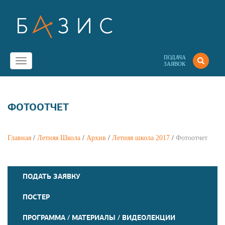
ПОДАЧА
Toggle
ЗАЯВОК
navigation
ФОТООТЧЕТ
Главная
/
Летняя Школа
/
Архив
/
Летняя школа 2017
/
Фотоотчет
ПОДАТЬ ЗАЯВКУ
ПОСТЕР
ПРОГРАММА / МАТЕРИАЛЫ / ВИДЕОЛЕКЦИИ