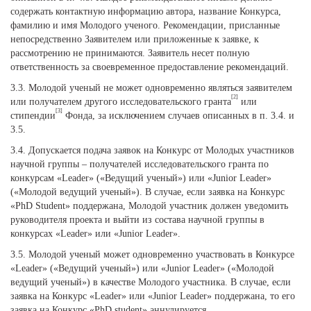
содержать контактную информацию автора, название Конкурса,
фамилию и имя Молодого ученого. Рекомендации, присланные
непосредственно Заявителем или приложенные к заявке, к
рассмотрению не принимаются. Заявитель несет полную
ответственность за своевременное предоставление рекомендаций.
3.3. Молодой ученый не может одновременно являться заявителем
[2]
или получателем другого исследовательского гранта
или
[3]
стипендии
Фонда, за исключением случаев описанных в п. 3.4. и
3.5.
3.4. Допускается подача заявок на Конкурс от Молодых участников
научной группы – получателей исследовательского гранта по
конкурсам «Leader» («Ведущий ученый») или «Junior Leader»
(«Молодой ведущий ученый»). В случае, если заявка на Конкурс
«PhD Student» поддержана, Молодой участник должен уведомить
руководителя проекта и выйти из состава научной группы в
конкурсах «Leader» или «Junior Leader».
3.5. Молодой ученый может одновременно участвовать в Конкурсе
«Leader» («Ведущий ученый») или «Junior Leader» («Молодой
ведущий ученый») в качестве Молодого участника. В случае, если
заявка на Конкурс «Leader» или «Junior Leader» поддержана, то его
заявка на Конкурс «PhD student» аннулируется.