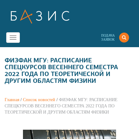
ПОДАЧА
Toggle
ЗАЯВОК
navigation
ФИЗФАК МГУ: РАСПИСАНИЕ
СПЕЦКУРСОВ ВЕСЕННЕГО СЕМЕСТРА
2022 ГОДА ПО ТЕОРЕТИЧЕСКОЙ И
ДРУГИМ ОБЛАСТЯМ ФИЗИКИ
Главная
/
Список новостей
/
ФИЗФАК МГУ: РАСПИСАНИЕ
СПЕЦКУРСОВ ВЕСЕННЕГО СЕМЕСТРА 2022 ГОДА ПО
ТЕОРЕТИЧЕСКОЙ И ДРУГИМ ОБЛАСТЯМ ФИЗИКИ