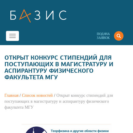
ПОДАЧА
Toggle
ЗАЯВОК
navigation
ОТКРЫТ КОНКУРС СТИПЕНДИЙ ДЛЯ
ПОСТУПАЮЩИХ В МАГИСТРАТУРУ И
АСПИРАНТУРУ ФИЗИЧЕСКОГО
ФАКУЛЬТЕТА МГУ
Главная
/
Список новостей
/
Открыт конкурс стипендий для
поступающих в магистратуру и аспирантуру физического
факультета МГУ