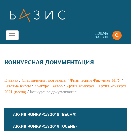
ПОДАЧА
Toggle
ЗАЯВОК
navigation
КОНКУРСНАЯ ДОКУМЕНТАЦИЯ
Главная
/
Специальные программы
/
Физический Факультет МГУ
/
Базовые Курсы
/
Конкурс Лектор
/
Архив конкурсa
/
Архив конкурса
2021 (весна)
/
Конкурсная документация
АРХИВ КОНКУРСА 2018 (ВЕСНА)
АРХИВ КОНКУРСА 2018 (ОСЕНЬ)