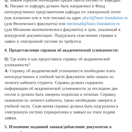
Q:
Каким образом необходимо предоставить письмо от кафедры?
A:
Письмо от кафедры должно быть направлено в Фонд
непосредственно представителем кафедры по электронной почте
(как вложение или в теле письма) на адрес
physf@basis-foundation.ru
(для Физического факультета) или
mechmath@basis-foundation.ru
(для Механико-математического факультета) в срок, указанный в
конкурсной документации. Подгружать скан-копию справки к
заявке в электронной системе не требуется.
4. Предоставление справки об академической успеваемости:
Q:
Где взять и как предоставить справку об академической
успеваемости?
A:
Справку об академической успеваемости необходимо взять
непосредственно в учебной части факультета либо скачать из
личного кабинета студента. Справка должна содержать
информацию об академической успеваемости за последние две
сессии и должна быть заверена подписью и печатью. Справку,
скачанную из личного кабинета, также необходимо заверить в
учебной части. Скан-копия справки должна быть подгружена в
электронную систему (прикреплена к заявке) на этапе подачи
заявки.
5. Изменение поданной заявки/добавление документов к