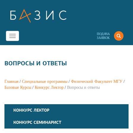
ПОДАЧА
Toggle
ЗАЯВОК
navigation
ВОПРОСЫ И ОТВЕТЫ
Главная
/
Специальные программы
/
Физический Факультет МГУ
/
Базовые Курсы
/
Конкурс Лектор
/
Вопросы и ответы
КОНКУРС ЛЕКТОР
КОНКУРС СЕМИНАРИСТ