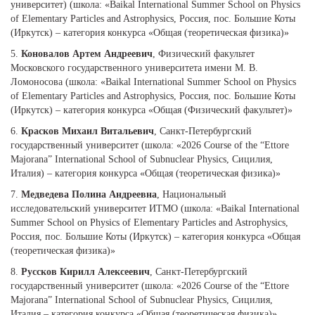
университет) (школа: «Baikal International Summer School on Physics
of Elementary Particles and Astrophysics, Россия, пос. Большие Коты
(Иркутск) – категория конкурса «Общая (теоретическая физика)»
5.
Коновалов Артем Андреевич
, Физический факультет
Московского государственного университета имени М. В.
Ломоносова (школа: «Baikal International Summer School on Physics
of Elementary Particles and Astrophysics, Россия, пос. Большие Коты
(Иркутск) – категория конкурса «Общая (Физический факультет)»
6.
Красков Михаил Витальевич
, Санкт-Петербургский
государственный университет (школа: «2026 Course of the “Ettore
Majorana” International School of Subnuclear Physics, Сицилия,
Италия) – категория конкурса «Общая (теоретическая физика)»
7.
Медведева Полина Андреевна
, Национальный
исследовательский университет ИТМО (школа: «Baikal International
Summer School on Physics of Elementary Particles and Astrophysics,
Россия, пос. Большие Коты (Иркутск) – категория конкурса «Общая
(теоретическая физика)»
8.
Руссков Кирилл Алексеевич
, Санкт-Петербургский
государственный университет (школа: «2026 Course of the “Ettore
Majorana” International School of Subnuclear Physics, Сицилия,
Италия – категория конкурса «Общая (теоретическая физика)»