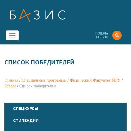
ПОДАЧА
Toggle
ЗАЯВОК
navigation
СПИСОК ПОБЕДИТЕЛЕЙ
Главная
/
Специальные программы
/
Физический Факультет МГУ
/
School
/
Список победителей
СПЕЦКУРСЫ
СТИПЕНДИИ