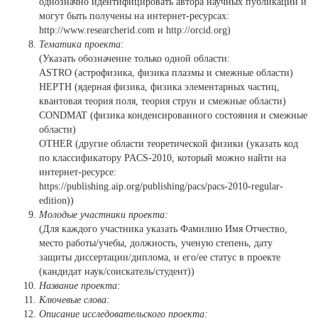
однозначно идентифицировать автора научных публикаций и
могут быть получены на интернет-ресурсах:
http://www.researcherid.com и http://orcid.org)
Тематика проекта:
(Указать обозначение только одной области:
ASTRO (астрофизика, физика плазмы и смежные области)
HEPTH (ядерная физика, физика элементарных частиц,
квантовая теория поля, теория струн и смежные области)
CONDMAT (физика конденсированного состояния и смежные
области)
OTHER (другие области теоретической физики (указать код
по классификатору PACS-2010, который можно найти на
интернет-ресурсе:
https://publishing.aip.org/publishing/pacs/pacs-2010-regular-
edition))
Молодые участники проекта:
(Для каждого участника указать Фамилию Имя Отчество,
место работы/учебы, должность, ученую степень, дату
защиты диссертации/диплома, и его/ее статус в проекте
(кандидат наук/соискатель/студент))
Название проекта:
Ключевые слова:
Описание исследовательского проекта: