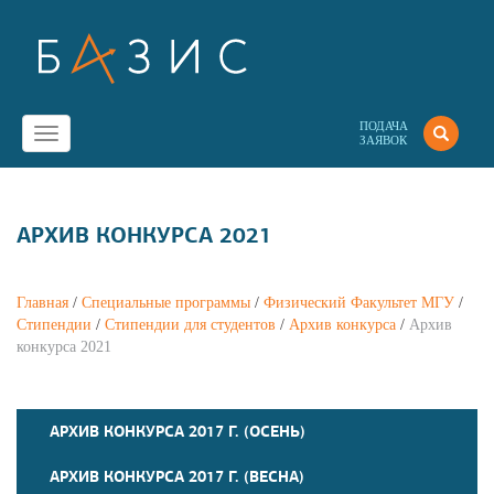
ПОДАЧА
Toggle
ЗАЯВОК
navigation
АРХИВ КОНКУРСА 2021
Главная
/
Специальные программы
/
Физический Факультет МГУ
/
Стипендии
/
Стипендии для студентов
/
Архив конкурсa
/
Архив
конкурса 2021
АРХИВ КОНКУРСА 2017 Г. (ОСЕНЬ)
АРХИВ КОНКУРСА 2017 Г. (ВЕСНА)