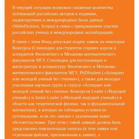
В текущей ситуации возможно снижение количества
публикаций российских авторов в изданиях,
индексируемых в международных базах данных
(WebofScience, Scopus) в связи с прекращением участия
российских ученых в международных коллаборациях.
В связи с этим Фонд допускает подачу заявок на некоторые
Конкурсы (Стипендии для студентов старших курсов и
аспирантов Физического и Механико-математического
факультетов МГУ, Стипендии для поступающих в
магистратуру и аспирантуру Физического и Механико-
математического факультетов МГУ, PhDStudent («Аспирант
или молодой ученый без степени»), а также для молодых
участников научных групп в статусе «Аспирант или
молодой ученый без степени» Конкурсов Leader («Ведущий
ученый») и Junior Leader («Молодой ведущий ученый») в
области как теоретической физики, так и фундаментальной
математики), в которых не соблюдены условия по
публикациям, если это связано с указанными выше
обстоятельствами. При этом с такой заявкой должна быть
представлена пояснительная записка (в теле заявки или
отдельным файлом, приложенным к заявке), а