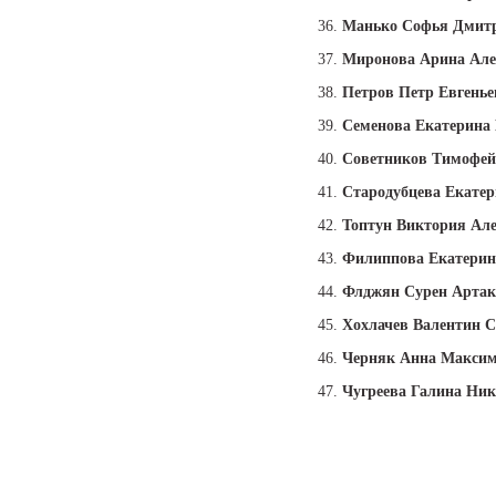
36.
Манько Софья Дмит
37.
Миронова Арина Але
38.
Петров Петр Евгень
39.
Семенова Екатерина
40.
Советников Тимофей
41.
Стародубцева Екате
42.
Топтун Виктория Але
43.
Филиппова Екатерин
44.
Флджян Сурен Арта
45.
Хохлачев Валентин С
46.
Черняк Анна Макси
47.
Чугреева Галина Ник