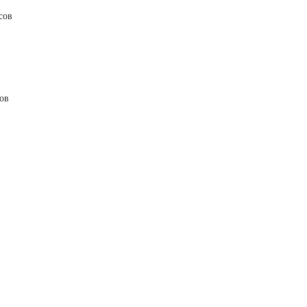
сов
ов