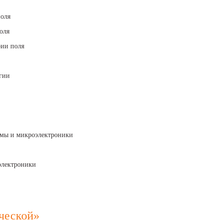
поля
оля
рии поля
огии
азмы и микроэлектроники
электроники
ической»