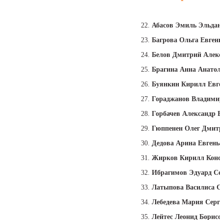
22.
Абасов Эмиль Эльда
23.
Багрова Ольга Евген
24.
Белов Дмитрий Алек
25.
Брагина Анна Анато
26.
Буянкин Кирилл Евг
27.
Гораджанов Владими
28.
Горбачев Александр 
29.
Гюппенен Олег Дмит
30.
Дедова Арина Евгень
31.
Жирков Кирилл Кон
32.
Ибрагимов Эдуард С
33.
Латыпова Василиса С
34.
Лебедева Мария Серг
35.
Лейтес Леонид Борис