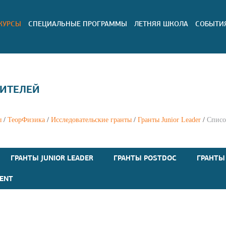
КУРСЫ
СПЕЦИАЛЬНЫЕ ПРОГРАММЫ
ЛЕТНЯЯ ШКОЛА
СОБЫТИ
ИТЕЛЕЙ
ы
/
ТеорФизика
/
Исследовательские гранты
/
Гранты Junior Leader
/
Списо
ГРАНТЫ JUNIOR LEADER
ГРАНТЫ POSTDOC
ГРАНТЫ
ENT