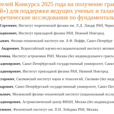
елей Конкурса 2025 года на получение гра
») для поддержки ведущих ученых и талан
оретические исследования по фундаментал
Сергеевич
, Институт теоретической физики им. Л.Д. Ландау РАН, Черн
Вадимович
, Институт прикладной физики РАН, Нижний Новгород
ьевич
, Физико-технический институт им. А.Ф. Иоффе, Санкт-Петербург
р Андреевич
, Всероссийский научно-исследовательский институт автома
геевна
, Институт астрономии РАН, Москва (без индивидуального гранта
ладимирович
, Санкт-Петербургский государственный университет, Санк
ладимирович
, Институт прикладной физики РАН, Нижний Новгород
кторович
, Сколковский институт науки и технологий, Сколково (без инд
ндрович
, Санкт-Петербургский государственный университет, Санкт-Пет
льевич
, Московский физико-технический институт (национальный иссле
ладимирович
, Астрокосмический центр ФИАН, Москва (без индивидуаль
ргиевич
, Физический институт им. П.Н. Лебедева РАН, Москва