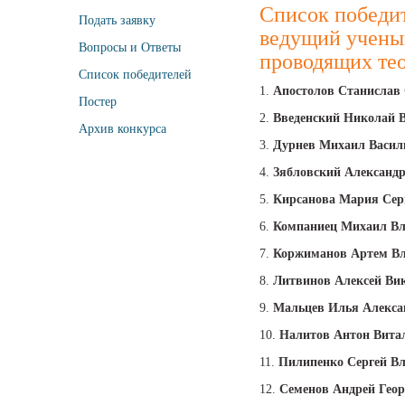
Список победит
Подать заявку
ведущий ученый
Вопросы и Ответы
проводящих те
Список победителей
1.
Апостолов Станислав 
Постер
2.
Введенский Николай 
Архив конкурса
3.
Дурнев Михаил Васил
4.
Зябловский Александ
5.
Кирсанова Мария Сер
6.
Компаниец Михаил В
7.
Коржиманов Артем В
8.
Литвинов Алексей Ви
9.
Мальцев Илья Алекса
10.
Налитов Антон Вита
11.
Пилипенко Сергей В
12.
Семенов Андрей Гео