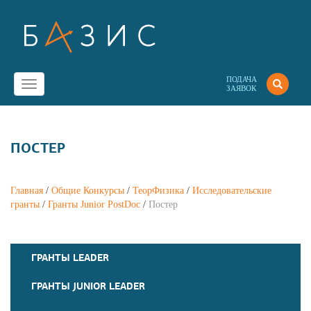
ПОДАЧА
Toggle
ЗАЯВОК
navigation
ПОСТЕР
Главная
/
Общие Конкурсы
/
ТеорФизика
/
Исследовательские
гранты
/
Гранты Junior PostDoc
/
Постер
ГРАНТЫ LEADER
ГРАНТЫ JUNIOR LEADER