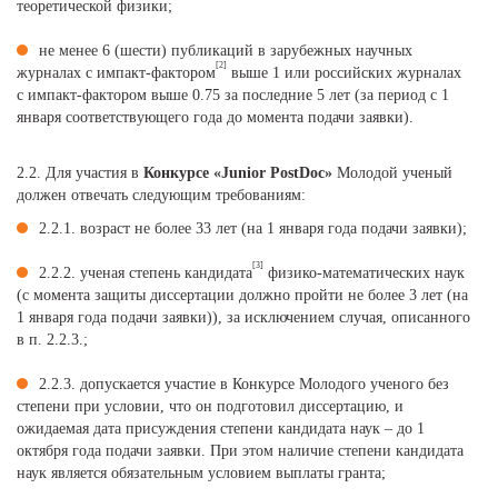
теоретической физики;
не менее 6 (шести) публикаций в зарубежных научных
[2]
журналах с импакт-фактором
выше 1 или российских журналах
с импакт-фактором выше 0.75 за последние 5 лет (за период с 1
января соответствующего года до момента подачи заявки).
2.2. Для участия в
Конкурсе «Junior PostDoc»
Молодой ученый
должен отвечать следующим требованиям:
2.2.1. возраст не более 33 лет (на 1 января года подачи заявки);
[3]
2.2.2. ученая степень кандидата
физико-математических наук
(с момента защиты диссертации должно пройти не более 3 лет (на
1 января года подачи заявки)), за исключением случая, описанного
в п. 2.2.3.;
2.2.3. допускается участие в Конкурсе Молодого ученого без
степени при условии, что он подготовил диссертацию, и
ожидаемая дата присуждения степени кандидата наук – до 1
октября года подачи заявки. При этом наличие степени кандидата
наук является обязательным условием выплаты гранта;