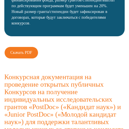
финансирования фонда, размер грантов/стипендий/выплат
по действующим программам будет уменьшен на 20%.
Новый размер гранта/стипендии будет зафиксирован в
договорах, которые будут заключаться с победителями
конкурсов.
Скачать PDF
Конкурсная документация на
проведение открытых публичных
Конкурсов на получение
индивидуальных исследовательских
грантов «PostDoc» («Кандидат наук») и
«Junior PostDoc» («Молодой кандидат
наук») для поддержки талантливых