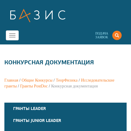
ПОДАЧА
Toggle
ЗАЯВОК
navigation
КОНКУРСНАЯ ДОКУМЕНТАЦИЯ
Главная
/
Общие Конкурсы
/
ТеорФизика
/
Исследовательские
гранты
/
Гранты PostDoc
/
Конкурсная документация
ГРАНТЫ LEADER
ГРАНТЫ JUNIOR LEADER