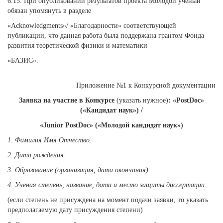
6.15. При опубликовании результатов проекта Молодой ученый
обязан упомянуть в разделе
«Acknowledgments»/ «Благодарности» соответствующей
публикации, что данная работа была поддержана грантом Фонда
развития теоретической физики и математики
«БАЗИС».
Приложение №1 к Конкурсной документации
Заявка на участие в Конкурсе
(указать нужное)
: «PostDoc»
(«Кандидат наук») /
«Junior PostDoc» («Молодой кандидат наук»)
1.
Фамилия Имя Отчество:
2.
Дата рождения:
3.
Образование (организация, дата окончания):
4.
Ученая степень, название, дата и место защиты диссертации:
(если степень не присуждена на момент подачи заявки, то указать
предполагаемую дату присуждения степени)